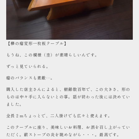
【欅の瘤変形一枚板テーブル】
もうね、この模様（杢）が素晴らしいんです。
ずっと見ていられる。
瘤のバランスも素敵…。
購入した店主さんによると、樹齢数百年で、この大きさ、形の
ものは中々手に入らないとの事。話が終わった後には決めてい
ました。
全長２mちょっとで、二人掛けでも広々と使えます。
このテーブルに座り、美味しいお料理、お酒を召し上がってい
ただく。薪ストーブの炎を眺めながら・・・。最高です。