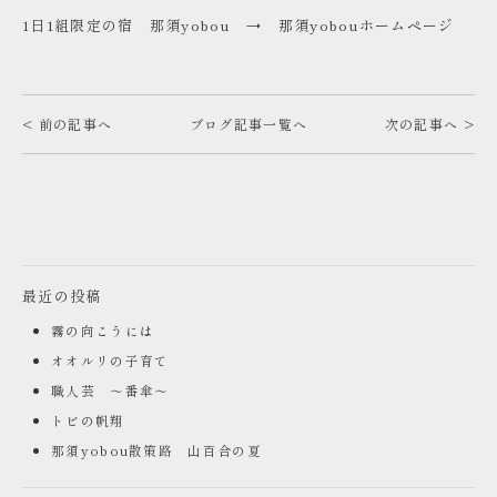
1日1組限定の宿 那須yobou →
那須yobouホームページ
< 前の記事へ
ブログ記事一覧へ
次の記事へ >
最近の投稿
霧の向こうには
オオルリの子育て
職人芸 ～番傘～
トビの帆翔
那須yobou散策路 山百合の夏