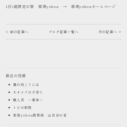
1日1組限定の宿 那須yobou →
那須yobouホームページ
< 前の記事へ
ブログ記事一覧へ
次の記事へ >
最近の投稿
霧の向こうには
オオルリの子育て
職人芸 ～番傘～
トビの帆翔
那須yobou散策路 山百合の夏