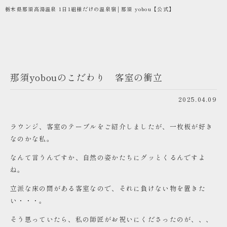
栃木県那須高湯温泉 1日1組様だけの温泉宿│那須 yobou【公式】
那須yobouのこだわり 客室の衝立
2025.04.09
ラウンジ、客室のテーブルをご紹介しましたが、一枚板が好き
なのかな私。
なんて言うんですか、自然の姿かたちにグッとくるんですよ
ね。
立派な床の間がある客室なので、それに負けない物を置きた
い・・・。
そう思っていたら、私の師匠がお祝いにくださったのが、、、