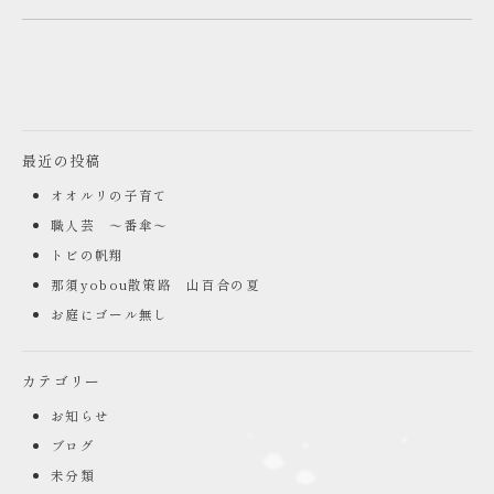
最近の投稿
オオルリの子育て
職人芸 ～番傘～
トビの帆翔
那須yobou散策路 山百合の夏
お庭にゴール無し
カテゴリー
お知らせ
ブログ
未分類