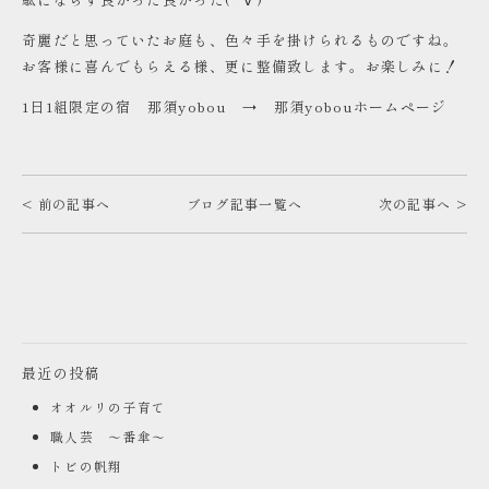
奇麗だと思っていたお庭も、色々手を掛けられるものですね。
お客様に喜んでもらえる様、更に整備致します。お楽しみに！
1日1組限定の宿 那須yobou →
那須yobouホームページ
< 前の記事へ
ブログ記事一覧へ
次の記事へ >
最近の投稿
オオルリの子育て
職人芸 ～番傘～
トビの帆翔