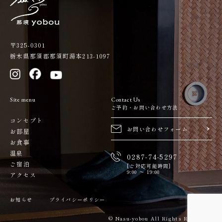
〒325-0301
栃木県那須郡那須町湯本213-1097
Site menu
Contact Us
ご予約・お問い合わせ方法
コンセプト
お問い合わせフォーム
お部屋
お食事
温泉
0287-74-5297
ご宿泊
[ご対応可能時間]
9:00 ～ 19:00
アクセス
お知らせ
プライバシーポリシー
Reserve
© Nasu-yobou All Rights Reserved.