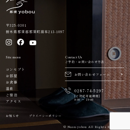
〒325-0301
栃木県那須郡那須町湯本213-1097
Site menu
Contact Us
ご予約・お問い合わせ方法
コンセプト
お問い合わせフォーム
お部屋
お食事
温泉
0287-74-5297
ご宿泊
[ご対応可能時間]
9:00 ～ 19:00
アクセス
お知らせ
プライバシーポリシー
Reserve
© Nasu-yobou All Rights Reserved.