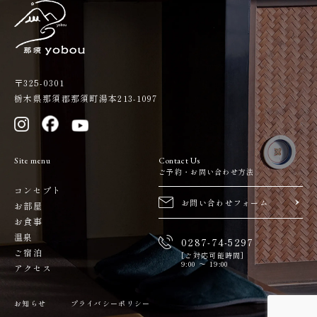
〒325-0301
栃木県那須郡那須町湯本213-1097
Site menu
Contact Us
ご予約・お問い合わせ方法
コンセプト
お問い合わせフォーム
お部屋
お食事
温泉
0287-74-5297
ご宿泊
[ご対応可能時間]
9:00 ～ 19:00
アクセス
お知らせ
プライバシーポリシー