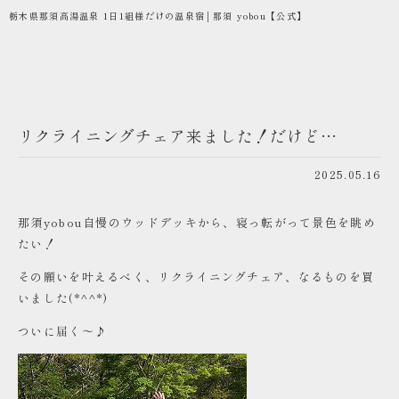
栃木県那須高湯温泉 1日1組様だけの温泉宿│那須 yobou【公式】
リクライニングチェア来ました！だけど…
2025.05.16
那須yobou自慢のウッドデッキから、寝っ転がって景色を眺め
たい！
その願いを叶えるべく、リクライニングチェア、なるものを買
いました(*^^*)
ついに届く～♪