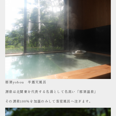
那須yobou 半露天風呂
源泉は北関東を代表する名湯として名高い「那須温泉」
その源泉100％を加温のみして客室風呂へ注ぎます。