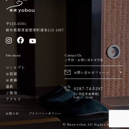
〒325-0301
栃木県那須郡那須町湯本213-1097
Site menu
Contact Us
ご予約・お問い合わせ方法
コンセプト
お問い合わせフォーム
お部屋
お食事
温泉
0287-74-5297
ご宿泊
[ご対応可能時間]
9:00 ～ 19:00
アクセス
お知らせ
プライバシーポリシー
Reserve
© Nasu-yobou All Rights Reserved.