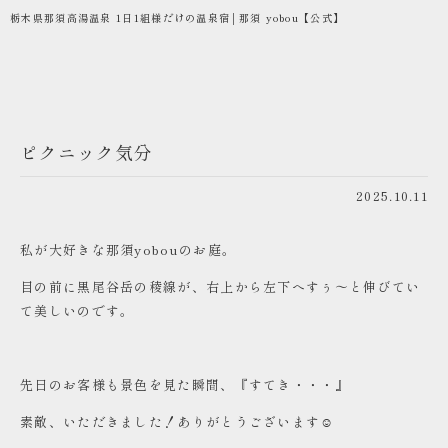
栃木県那須高湯温泉 1日1組様だけの温泉宿│那須 yobou【公式】
ピクニック気分
2025.10.11
私が大好きな那須yobouのお庭。
目の前に黒尾谷岳の稜線が、右上から左下へすぅ～と伸びてい
て美しいのです。
先日のお客様も景色を見た瞬間、『すてき・・・』
素敵、いただきました！ありがとうございます☺