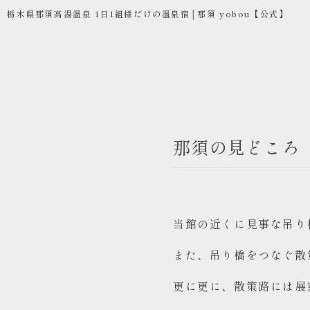
栃木県那須高湯温泉 1日1組様だけの温泉宿│那須 yobou【公式】
那須の見どころ
コンセプト
お部屋
お食事
当館の近くに見事な吊り
温泉
また、吊り橋をつなぐ散
ご宿泊
更に更に、散策路には展
お問い合わせ