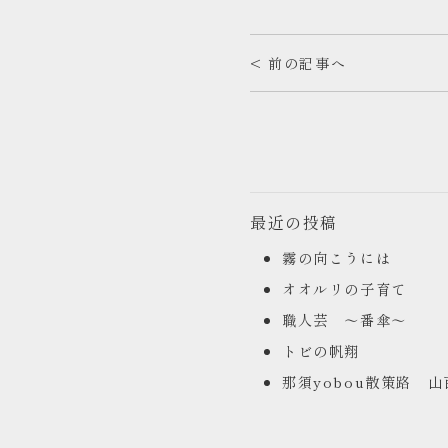
< 前の記事へ
最近の投稿
霧の向こうには
オオルリの子育て
職人芸 ～番傘～
トビの帆翔
那須yobou散策路 