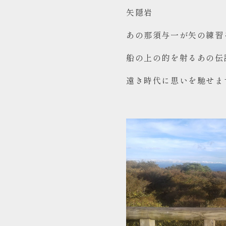
矢隠岩
あの那須与一が矢の練習
船の上の的を射るあの伝
遠き時代に思いを馳せま