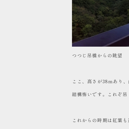
つつじ吊橋からの眺望
ここ、高さが38mあり
結構怖いです。これぞ吊
これからの時期は紅葉も