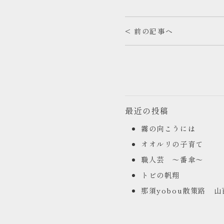
< 前の記事へ
最近の投稿
霧の向こうには
オオルリの子育て
職人芸 ～番傘～
トビの帆翔
那須yobou散策路 