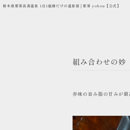
栃木県那須高湯温泉 1日1組様だけの温泉宿│那須 yobou【公式】
組み合わせの妙
コンセプト
お部屋
お食事
赤味の旨み脂の甘みが最
温泉
ご宿泊
お問い合わせ