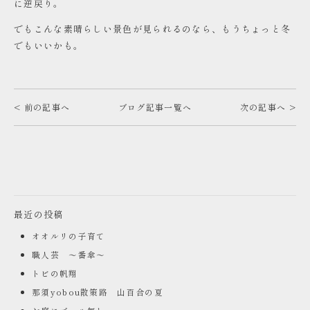
に逆戻り。
でもこんな素晴らしい景色が見られるのなら、もうちょっと冬
でもいいかも。
< 前の記事へ
ブログ記事一覧へ
次の記事へ >
最近の投稿
オオルリの子育て
職人芸 ～番傘～
トビの帆翔
那須yobou散策路 山百合の夏