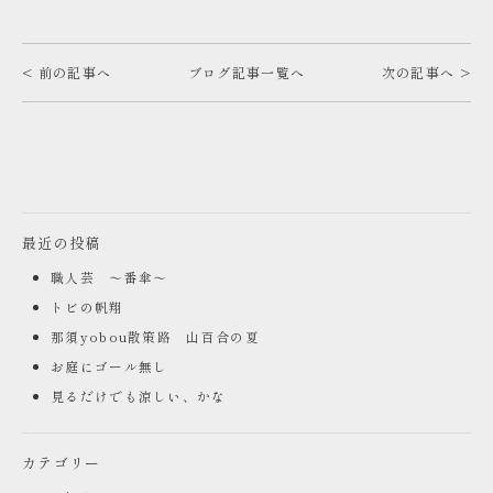
< 前の記事へ
ブログ記事一覧へ
次の記事へ >
最近の投稿
職人芸 ～番傘～
トビの帆翔
那須yobou散策路 山百合の夏
お庭にゴール無し
見るだけでも涼しい、かな
カテゴリー