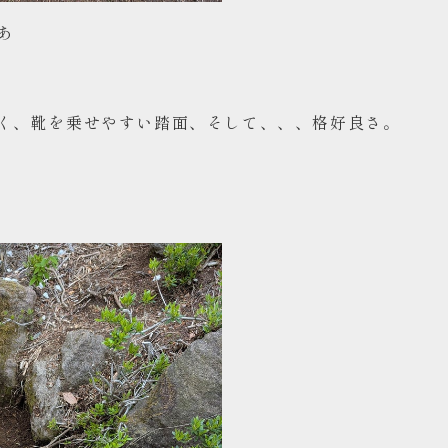
あ
く、靴を乗せやすい踏面、そして、、、格好良さ。