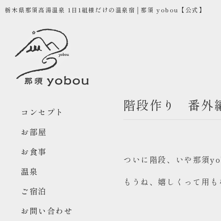
栃木県那須高湯温泉 1日1組様だけの温泉宿│那須 yobou【公式】
階段作り 番外
コンセプト
お部屋
お食事
ついに階段、いや那須y
温泉
もうね、嬉しくって用も
ご宿泊
お問い合わせ