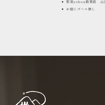
那須yobou散策路 
お庭にゴール無し