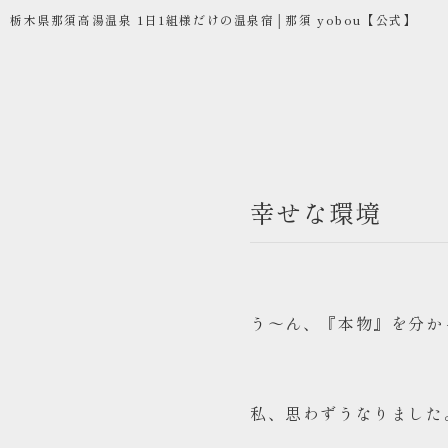
栃木県那須高湯温泉 1日1組様だけの温泉宿│那須 yobou【公式】
幸せな環境
コンセプト
お部屋
お食事
う～ん、『本物』を分か
温泉
ご宿泊
私、思わずうなりました
お問い合わせ