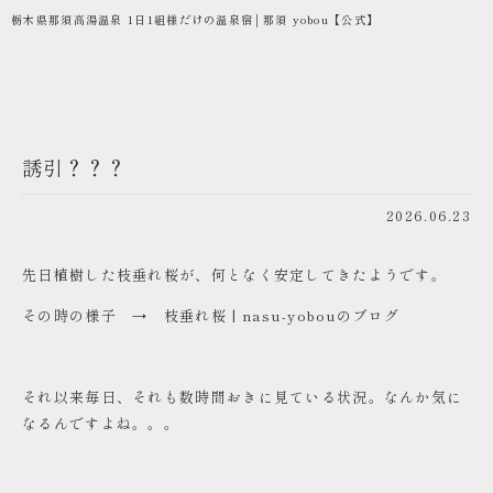
栃木県那須高湯温泉 1日1組様だけの温泉宿│那須 yobou【公式】
誘引？？？
2026.06.23
先日植樹した枝垂れ桜が、何となく安定してきたようです。
その時の様子 →
枝垂れ桜 | nasu-yobouのブログ
それ以来毎日、それも数時間おきに見ている状況。なんか気に
なるんですよね。。。