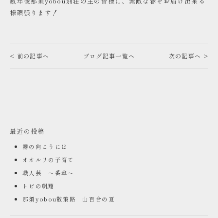
数年後那須yobou別荘の主の皆様に、素敵な春をお届け出来る
様頑張ります！
< 前の記事へ
ブログ記事一覧へ
次の記事へ >
最近の投稿
霧の向こうには
オオルリの子育て
職人芸 ～番傘～
トビの帆翔
那須yobou散策路 山百合の夏