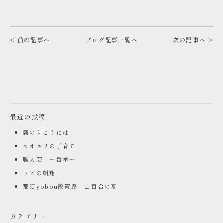
< 前の記事へ
ブログ記事一覧へ
次の記事へ >
最近の投稿
霧の向こうには
オオルリの子育て
職人芸 ～番傘～
トビの帆翔
那須yobou散策路 山百合の夏
カテゴリー