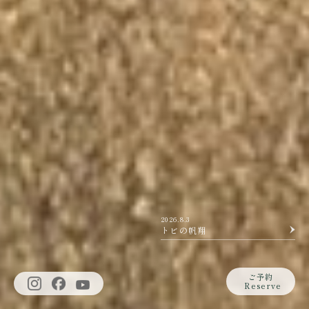
2026.8.4
職人芸 ～番傘～
2026.8.3
トビの帆翔
2026.8.6
オオルリの子育て
ご予約
Reserve