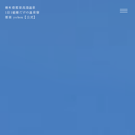
栃木県那須高湯温泉
1日1組様だけの温泉宿
那須 yobou【公式】