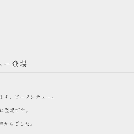
ュー登場
ます、ビーフシチュー。
ーに登場です。
望からでした。