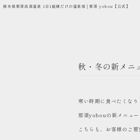
栃木県那須高湯温泉 1日1組様だけの温泉宿│那須 yobou【公式】
秋・冬の新メニ
コンセプト
お部屋
お食事
寒い時期に食べたくなり
温泉
那須yobouの新メニュ
ご宿泊
こちらも、お客様のご要
お問い合わせ