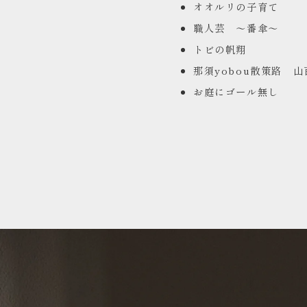
オオルリの子育て
職人芸 ～番傘～
トビの帆翔
那須yobou散策路 
お庭にゴール無し