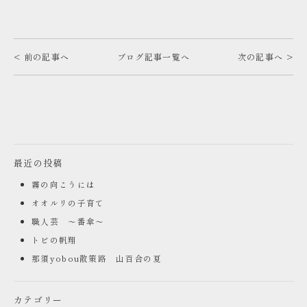
< 前の記事へ
ブログ記事一覧へ
次の記事へ >
最近の投稿
霧の向こうには
オオルリの子育て
職人芸 ～番傘～
トビの帆翔
那須yobou散策路 山百合の夏
カテゴリー