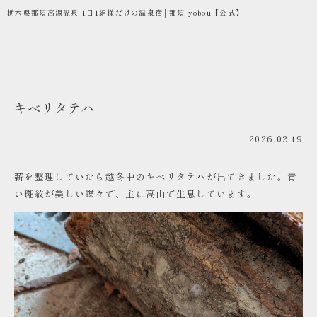
栃木県那須高湯温泉 1日1組様だけの温泉宿│那須 yobou【公式】
キベリタテハ
2026.02.19
薪を整理していたら越冬中のキベリタテハが出てきました。青
い斑紋が美しい蝶々で、主に高山で生息しています。